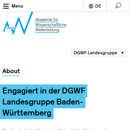
Direkt
Menu
zum
Inhalt
Breadcrumb
DGWF Landesgruppe
▾
Mainnav
About
Engagiert in der DGWF
Landesgruppe Baden-
Württemberg