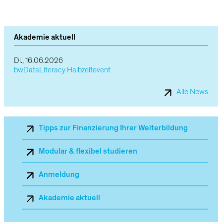
Angebot
im
Akademie aktuell
Überblick
Di., 16.06.2026
bwDataLiteracy Halbzeitevent
Alle News
Sekundärnavigation_Mobile
Tipps zur Finanzierung Ihrer Weiterbildung
Modular & flexibel studieren
Anmeldung
Akademie aktuell