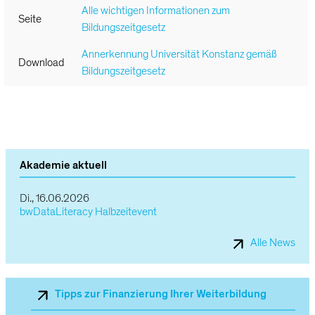
Alle wichtigen Informationen zum
Seite
Bildungszeitgesetz
Annerkennung Universität Konstanz gemäß
Download
Bildungszeitgesetz
Angebot
im
Akademie aktuell
Überblick
Di., 16.06.2026
bwDataLiteracy Halbzeitevent
Alle News
Sekundärnavigation_Mobile
Tipps zur Finanzierung Ihrer Weiterbildung