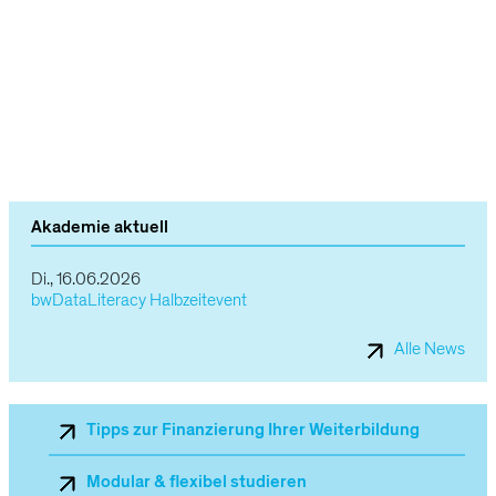
Angebot
im
Akademie aktuell
Überblick
Di., 16.06.2026
bwDataLiteracy Halbzeitevent
Alle News
Sekundärnavigation_Mobile
Tipps zur Finanzierung Ihrer Weiterbildung
Modular & flexibel studieren